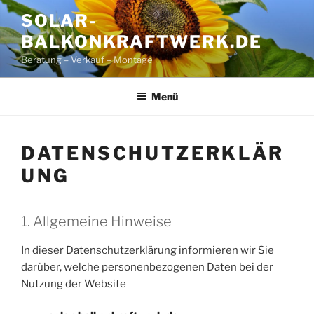
Zum
SOLAR-
Inhalt
BALKONKRAFTWERK.DE
springen
Beratung – Verkauf – Montage
Menü
DATENSCHUTZERKLÄR
UNG
1. Allgemeine Hinweise
In dieser Datenschutzerklärung informieren wir Sie
darüber, welche personenbezogenen Daten bei der
Nutzung der Website